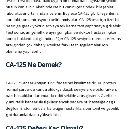
testtir. Test için hastadaki uygun bir damardan, ağrısız bir şekilde
bir tüp kan alınır. Akabinde ise bu kanın içerisindeki bileşenler,
laboratuvar ortamında incelenir. Böylece CA-125 gibi bileşenlerin,
kandaki konsantrasyonu belirlenmiş olur. CA-125 testi için özel bir
hazırlığa gerek yoktur, aç veya tok karna test yaptırmaya gidilebilir.
Test sonuçları genellikle aynı gün çıkar ve doktor hastasını çıkan
sonuç hakkında bilgilendirir. Eğer CA-125 seviyesi normal referans
aralığından çok daha yüksekse farklı test uygulamaları için
planlama yapılabilir.
CA-125 Ne Demek?
CA-125, “Kanser Antijen 125” ifadesinin kısaltmasıdır. Bu protein
normal şartlarda kanda oldukça düşük seviyelerde bulunurken,
bazı hastalıklar durumunda ciddi şekilde artış gösterir. Özellikle
yumurtalık kanseri ile ilişkilidir ancak sadece bu hastalığa özgü
değildir.
Endometriozis
, karaciğer hastalıkları, peritonit ve gebelik
gibi durumlarda da yükselebilir.
CA-125 Değeri Kaç Olmalı?