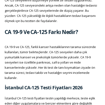
CA-125 seviyelerini düşürmeye yönelik bir tedavi uygulanmaz.
Ancak, CA-125 seviyesindeki artışa neden olan hastalığın tedavisi
gerçekleştirilince CA-125 seviyelerinde de düşüş yaşanır. Bu
yüzden CA-125 yüksekliği ile ilişkili hastalıkların tedavi başarısını
ölçmek için bu testten de faydalanılır.
CA 19-9 Ve CA-125 Farkı Nedir?
CA 19-9 ve CA-125, farklı kanser hastalıklarının tarama sürecinde
kullanılan, tümör belirteçleridir. CA-125 seviyeleri daha çok
yumurtalık kanseri ve jinekolojik tümörlerde yükselir. CA 19-9
seviyeleri ise özellikle pankreas, safra yolları ve mide
kanserlerinde yükselir. Her iki test de tanı koymaktan ziyade ön
tarama süreci, tedavi takibi ve hastalığın seyrini incelemede
kullanılır.
İstanbul CA-125 Testi Fiyatları 2026
İstanbul CA-125 testi fiyatları testin yapıldığı merkeze, teste eşlik
eden diğer uygulamalara ve benzer etmenlere göre değişiklik